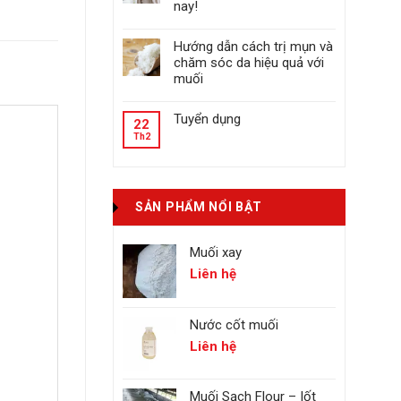
nay!
Hướng dẫn cách trị mụn và
chăm sóc da hiệu quả với
muối
Tuyển dụng
22
Th2
SẢN PHẨM NỔI BẬT
Muối xay
Liên hệ
Nước cốt muối
Liên hệ
Muối Sạch Flour – Iốt