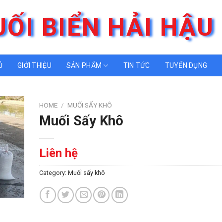
ỐI BIỂN HẢI HẬU
Ủ
GIỚI THIỆU
SẢN PHẨM
TIN TỨC
TUYỂN DỤNG
HOME
/
MUỐI SẤY KHÔ
Muối Sấy Khô
Liên hệ
Category:
Muối sấy khô