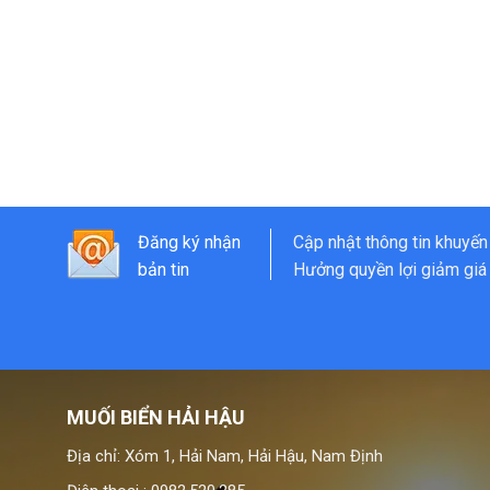
Đăng ký nhận
Cập nhật thông tin khuyến
bản tin
Hưởng quyền lợi giảm giá 
MUỐI BIỂN HẢI HẬU
Địa chỉ: Xóm 1, Hải Nam, Hải Hậu, Nam Định